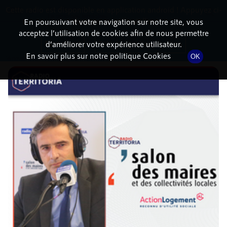
Cette radio est disponible en application android ! Appuyez ci-
RadioTerritoria
La radio des territoires
dessous pour l'installer.
En poursuivant votre navigation sur notre site, vous
acceptez l’utilisation de cookies afin de nous permettre
DÉTAILS DE L'ÉPISODE
Non merci
Télécharger l'application
d’améliorer votre expérience utilisateur.
En savoir plus sur notre politique Cookies
OK
16 novembre 2021
à 15h11
, durée : 14 minutes