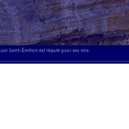
rquoi Saint-Émilion est réputé pour ses vins
À l'écoute