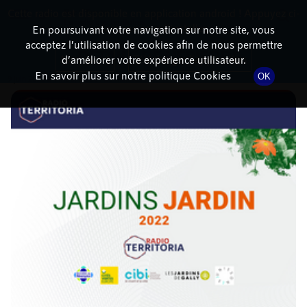
Cette radio est disponible en application android ! Appuyez ci-
RadioTerritoria
La radio des territoires
dessous pour l'installer.
En poursuivant votre navigation sur notre site, vous
acceptez l’utilisation de cookies afin de nous permettre
DÉTAILS DE L'ÉPISODE
Non merci
Télécharger l'application
d’améliorer votre expérience utilisateur.
En savoir plus sur notre politique Cookies
OK
9 juin 2022
à 14h00
, durée : 50 minutes