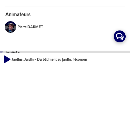
Animateurs
Pierre DARMET
Invités
Jardins, Jardin - Du bâtiment au jardin, l’économie circulaire, une nouvelle èr
Xavier LAUREAU
00:00
49:48
Directeur Général, LES JARDINS DE GALLY
Anne KEUSCH
Directrice du Développement durable et de l'Innovation, GROUPAMA
IMMOBILIER
Cédric BOREL