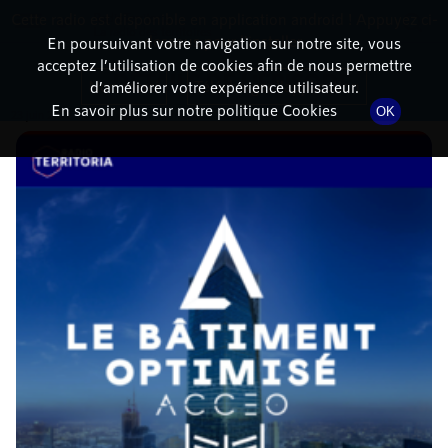
Cette radio est disponible en application android ! Appuyez ci-
RadioTerritoria
La radio des territoires
dessous pour l'installer.
En poursuivant votre navigation sur notre site, vous
acceptez l’utilisation de cookies afin de nous permettre
DÉTAILS DE L'ÉPISODE
Non merci
Télécharger l'application
d’améliorer votre expérience utilisateur.
En savoir plus sur notre politique Cookies
OK
23 juin 2022
à 11h00
, durée : 34 minutes