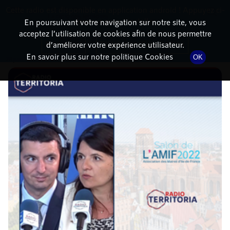
Cette radio est disponible en application android ! Appuyez ci-
RadioTerritoria
La radio des territoires
dessous pour l'installer.
En poursuivant votre navigation sur notre site, vous
acceptez l’utilisation de cookies afin de nous permettre
DÉTAILS DE L'ÉPISODE
Non merci
Télécharger l'application
d’améliorer votre expérience utilisateur.
En savoir plus sur notre politique Cookies
OK
28 juin 2022
à 16h20
, durée : 14 minutes