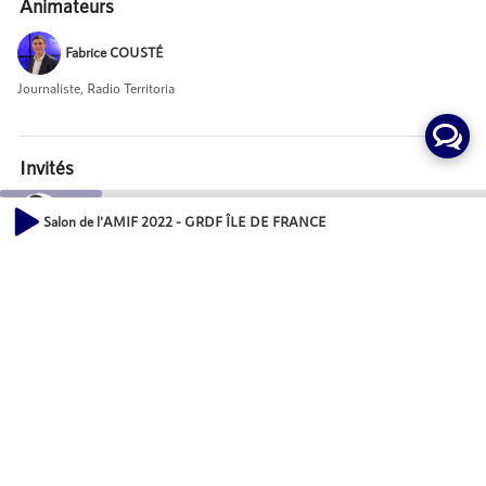
Animateurs
Fabrice COUSTÉ
Journaliste, Radio Territoria
Invités
Florence MOUREY
Salon de l'AMIF 2022 - GRDF ÎLE DE FRANCE
Directrice adjointe Clients Territoires & Directrice territoriale Île-de-France,
00:00
GRDF
13:31
Daniel LHERITIER
Directeur des Affaires publiques, GRDF Ile-de-France
Mot-Clés
Vie des communes