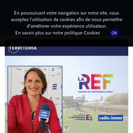
Cette radio est disponible en application android ! Appuyez ci-
RadioTerritoria
La radio des territoires
dessous pour l'installer.
En poursuivant votre navigation sur notre site, vous
acceptez l’utilisation de cookies afin de nous permettre
DÉTAILS DE L'ÉPISODE
Non merci
Télécharger l'application
d’améliorer votre expérience utilisateur.
En savoir plus sur notre politique Cookies
OK
30 août 2022
à 9h24
, durée : 16 minutes