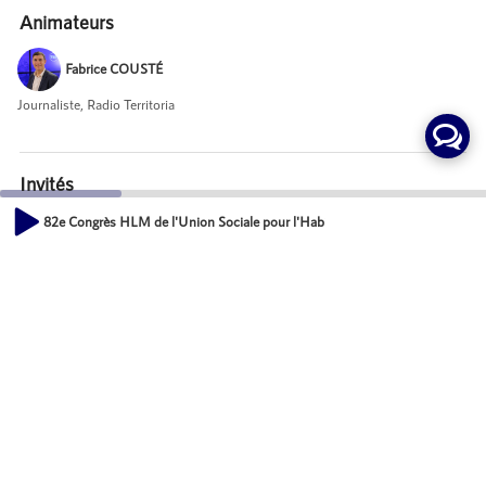
Animateurs
Fabrice COUSTÉ
Journaliste, Radio Territoria
Invités
82e Congrès HLM de l'Union Sociale pour l'Habitat - PRÊT LOCATIF SOCIAL :
Johann FRANCHI
00:00
Directeur Général, TISSERIN
09:50
Victor JUMEZ
Dirigeant, VOÉ ÉNERGIE
Mot-Clés
Développement économique des territoires