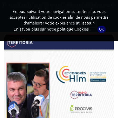
Cette radio est disponible en application android ! Appuyez ci-
RadioTerritoria
La radio des territoires
dessous pour l'installer.
En poursuivant votre navigation sur notre site, vous
acceptez l’utilisation de cookies afin de nous permettre
DÉTAILS DE L'ÉPISODE
Non merci
Télécharger l'application
d’améliorer votre expérience utilisateur.
En savoir plus sur notre politique Cookies
OK
27 septembre 2022
à 10h20
, durée : 10 minutes