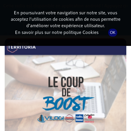
Cette radio est disponible en application android ! Appuyez ci-
RadioTerritoria
La radio des territoires
dessous pour l'installer.
En poursuivant votre navigation sur notre site, vous
acceptez l’utilisation de cookies afin de nous permettre
DÉTAILS DE L'ÉPISODE
Non merci
Télécharger l'application
d’améliorer votre expérience utilisateur.
En savoir plus sur notre politique Cookies
OK
28 novembre 2022
à 9h02
, durée : 21 minutes