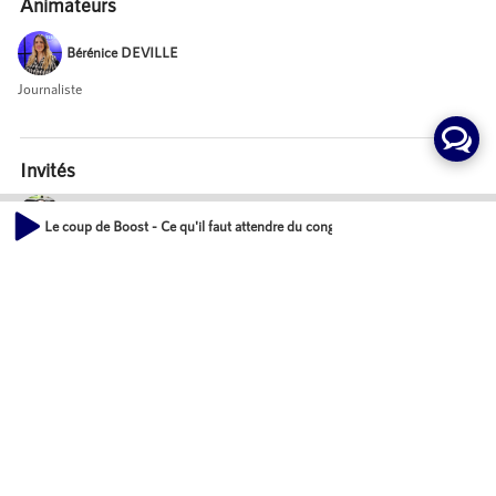
Animateurs
Bérénice DEVILLE
Journaliste
Invités
Samuel ESSAKA EKEDI
Le coup de Boost - Ce qu'il faut attendre du congrès FNAIM 2022
Directeur du développement, VILOGI
00:00
20:41
Emmanuel DI GIROLAMO
Membre du bureau exécutif, FNAIM
Mot-Clés
Habitat