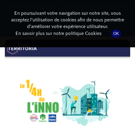
Cette radio est disponible en application android ! Appuyez ci-
RadioTerritoria
La radio des territoires
dessous pour l'installer.
En poursuivant votre navigation sur notre site, vous
acceptez l’utilisation de cookies afin de nous permettre
DÉTAILS DE L'ÉPISODE
Non merci
Télécharger l'application
d’améliorer votre expérience utilisateur.
En savoir plus sur notre politique Cookies
OK
8 décembre 2022
à 14h19
, durée : 23 minutes