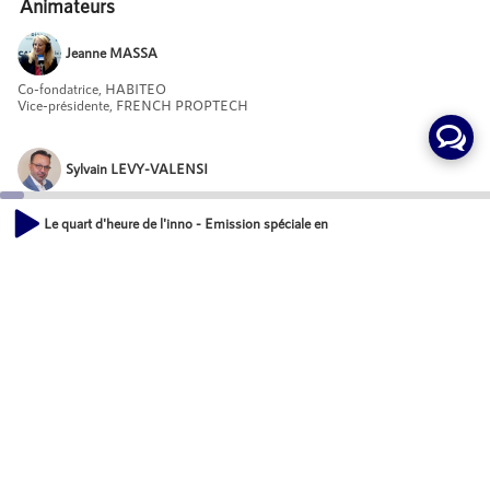
Animateurs
Jeanne MASSA
Co-fondatrice, HABITEO
Vice-présidente, FRENCH PROPTECH
Sylvain LEVY-VALENSI
Directeur associé, Groupe Territoria
Le quart d'heure de l'inno - Emission spéciale en direct du SIMI 2022
00:00
Invités
23:17
Olivier BARGE
Directeur Général, APRC
Mot-Clés
Développement économique des territoires