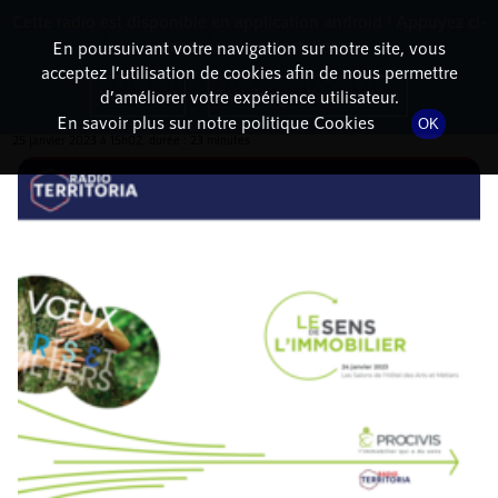
Cette radio est disponible en application android ! Appuyez ci-
RadioTerritoria
La radio des territoires
dessous pour l'installer.
En poursuivant votre navigation sur notre site, vous
acceptez l’utilisation de cookies afin de nous permettre
DÉTAILS DE L'ÉMISSION
Non merci
Télécharger l'application
d’améliorer votre expérience utilisateur.
En savoir plus sur notre politique Cookies
OK
25 janvier 2023
à 15h02
, durée : 23 minutes