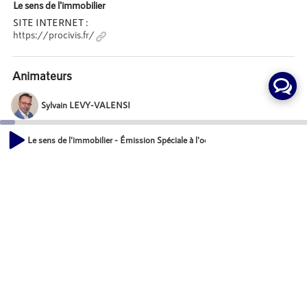
Le sens de l'immobilier
SITE INTERNET :
https://procivis.fr/
Animateurs
Sylvain LEVY-VALENSI
Directeur associé, Groupe Territoria
Le sens de l'immobilier - Émission Spéciale à l'occasion des voeux 2023 - 
00:00
Invités
23:17
Yannick BORDE
Président, RESEAU PROCIVIS
Danielle DUBRAC
Présidente nationale, UNIS