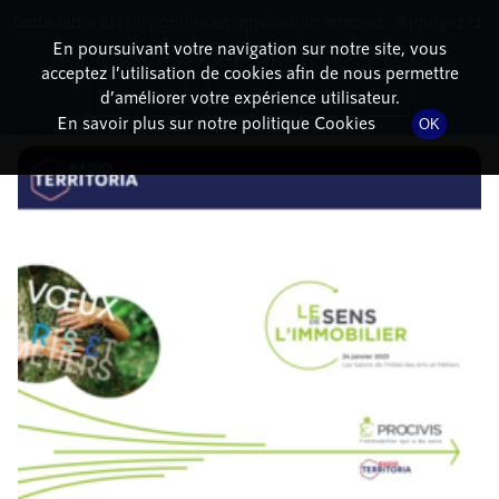
Cette radio est disponible en application android ! Appuyez ci-
RadioTerritoria
La radio des territoires
dessous pour l'installer.
En poursuivant votre navigation sur notre site, vous
acceptez l’utilisation de cookies afin de nous permettre
DÉTAILS DE L'ÉPISODE
Non merci
Télécharger l'application
d’améliorer votre expérience utilisateur.
En savoir plus sur notre politique Cookies
OK
25 janvier 2023
à 15h25
, durée : 17 minutes