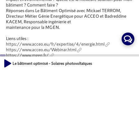
bâtiment ? Comment faire ?
Réponses dans Le Bâtiment Optimisé avec Mickael TERROM,
Directeur Métier Génie Energétique pour ACCEO et Badreddine
KACEM, Responsable ingénierie et
maintenance pour la MGEN.
Liens utiles :
https://www.acceo.eu/fr/expertise/4/energie.html
https://www.acceo.eu/Webinar.html
https://www.mgen.fr/
Le bâtiment optimisé - Solaires photovoltaïques : Une électricité verte, rentab
Emission
00:00
28:02
Le bâtiment optimisé
SITE INTERNET :
https://www.acceo.eu/fr
Animateurs
Fabrice COUSTÉ
Journaliste, Radio Territoria