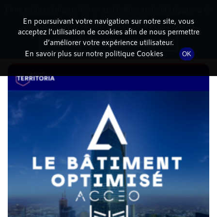
Cette radio est disponible en application android ! Appuyez ci-
RadioTerritoria
La radio des territoires
dessous pour l'installer.
En poursuivant votre navigation sur notre site, vous
acceptez l’utilisation de cookies afin de nous permettre
DÉTAILS DE L'ÉPISODE
Non merci
Télécharger l'application
d’améliorer votre expérience utilisateur.
En savoir plus sur notre politique Cookies
OK
28 mars 2023
à 11h02
, durée : 23 minutes