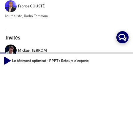
Fabrice COUSTÉ
Journaliste, Radio Territoria
Invités
Mickael TERROM
Directeur Métier Division Energétique, GROUPE ACCEO
Le bâtiment optimisé - PPPT : Retours d'expérience 3 mois après la 1ere éc
00:00
23:12
Pierre HAUTUS
Directeur, UNPI
Mot-Clés
Urbanisme