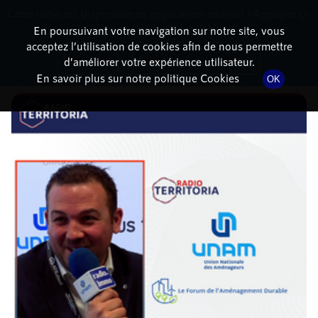
Cette radio est disponible en application android ! Appuyez ci-
RadioTerritoria
La radio des territoires
dessous pour l'installer.
En poursuivant votre navigation sur notre site, vous
acceptez l’utilisation de cookies afin de nous permettre
DÉTAILS DE L'ÉPISODE
Non merci
Télécharger l'application
d’améliorer votre expérience utilisateur.
En savoir plus sur notre politique Cookies
OK
6 avril 2023
à 9h39
, durée : 17 minutes