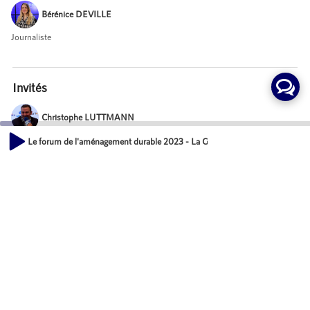
Bérénice DEVILLE
Journaliste
Invités
Christophe LUTTMANN
Vice-Président, AFPG
Le forum de l'aménagement durable 2023 - La Géothermie, une solution pour d
00:00
17:06
Mot-Clés
Environnement
Événements
Actions
Partager