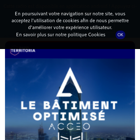
Cette radio est disponible en application android ! Appuyez ci-
RadioTerritoria
La radio des territoires
dessous pour l'installer.
En poursuivant votre navigation sur notre site, vous
acceptez l’utilisation de cookies afin de nous permettre
DÉTAILS DE L'ÉPISODE
Non merci
Télécharger l'application
d’améliorer votre expérience utilisateur.
En savoir plus sur notre politique Cookies
OK
16 mai 2023
à 12h02
, durée : 29 minutes