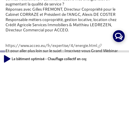
augmentant la qualité de service ?
Réponses avec Gilles FREMONT, Directeur Copropriété pour le
Cabinet CORRAZE et Président de l’ANGC, Alexis DE COSTER
Responsable métiers copropriété, gestion locative, location chez
Crédit Agricole Services Immobiliers & Matthieu LEDREZEN,
Directeur Commercial pour ACCEO.
https://www.acceo.eu/fr/expertise/4/energie.html
Et pour aller plus loin sur le sujet : Inscrivez-vous Grand Webinar
Live ACCEO :
https://www.acceo.eu/Webinar.html
Le bâtiment optimisé - Chauffage collectif en copropriété : comment maitriser l
SITES INTERNET :
00:00
https://www.acceo.eu/fr
28:49
https://angc-association.fr/
https://www.ca-immobilier.fr/
Emission
Le bâtiment optimisé
SITE INTERNET :
https://www.acceo.eu/fr