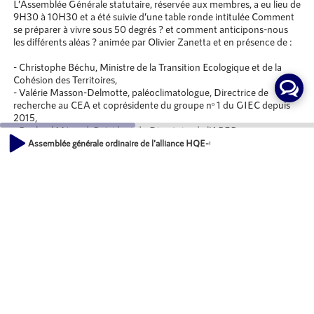
L’Assemblée Générale statutaire, réservée aux membres, a eu lieu de
9H30 à 10H30 et a été suivie d’une table ronde intitulée Comment
se préparer à vivre sous 50 degrés ? et comment anticipons-nous
les différents aléas ? animée par Olivier Zanetta et en présence de :
- Christophe Béchu, Ministre de la Transition Ecologique et de la
Cohésion des Territoires,
- Valérie Masson-Delmotte, paléoclimatologue, Directrice de
recherche au CEA et coprésidente du groupe nᵒ 1 du GIEC depuis
2015,
- Raphaël Ménard, Président du Directoire de l’AREP,
- Fanny Lacroix, Vice-Présidente de l’AMRF
Assemblée générale ordinaire de l'alliance HQE-GBC - Christophe BÉCHU, Min
- Stella Gass, Directrice de la Fédération des Scot.
00:00
Une table ronde à retrouver ici en replay :
04:13
https://www.hqegbc.org/events/retrouvez-le-replay-de-la-table-
ronde-de-l-ago-de-l-alliance-hqe-gbc-comment-se-preparer-a-
vivre-sous-50-degres-et-comment-anticipons-nous-les-differents-
aleas/
Des interviews sont également à retrouver sur Radio Territoria
SITE INTERNET :
https://www.hqegbc.org/