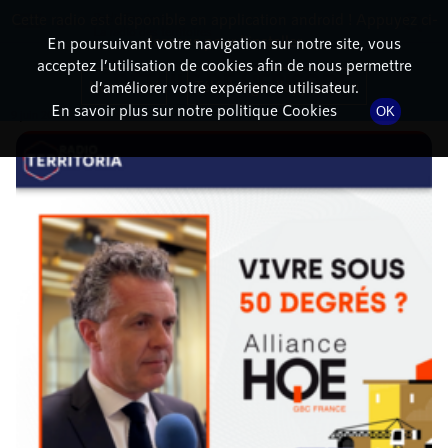
Cette radio est disponible en application android ! Appuyez ci-
RadioTerritoria
La radio des territoires
dessous pour l'installer.
En poursuivant votre navigation sur notre site, vous
acceptez l’utilisation de cookies afin de nous permettre
DÉTAILS DE L'ÉPISODE
Non merci
Télécharger l'application
d’améliorer votre expérience utilisateur.
En savoir plus sur notre politique Cookies
OK
9 juin 2023
à 16h00
, durée : 4 minutes