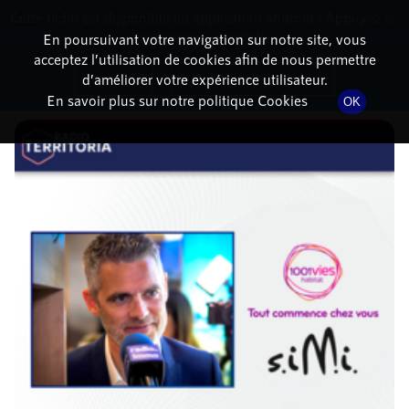
Cette radio est disponible en application android ! Appuyez ci-
RadioTerritoria
La radio des territoires
dessous pour l'installer.
En poursuivant votre navigation sur notre site, vous
acceptez l’utilisation de cookies afin de nous permettre
DÉTAILS DE L'ÉPISODE
Non merci
Télécharger l'application
d’améliorer votre expérience utilisateur.
En savoir plus sur notre politique Cookies
OK
13 décembre 2023
à 14h10
, durée : 5 minutes