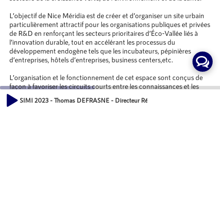
L’objectif de Nice Méridia est de créer et d’organiser un site urbain
particulièrement attractif pour les organisations publiques et privées
de R&D en renforçant les secteurs prioritaires d’Éco-Vallée liés à
l’innovation durable, tout en accélérant les processus du
développement endogène tels que les incubateurs, pépinières
d’entreprises, hôtels d’entreprises, business centers,etc.
L’organisation et le fonctionnement de cet espace sont conçus de
façon à favoriser les circuits courts entre les connaissances et les
innovations développées au sein de l’éco-campus. Ainsi, l’Institut
SIMI 2023 - Thomas DEFRASNE - Directeur Régional Côte d'Azur, P
Méditerranéen du Risque, de l’Environnement et du
Développement Durable (IMREDD), inauguré en février 2012, et le
00:00
Centre Européen d'Entreprises et d'Innovation (CEEI) permettront
04:39
de promouvoir l’innovation et la création d’entreprises dans le
domaine du développement durable et des technologies vertes.
L’un des principaux atouts de Nice Méridia est de conjuguer les
avantages spécifiques des technopoles périurbaines aux bénéfices
d’une implantation dans un environnement urbain où tout est
accessible. En associant ainsi logements, commerces de proximité
et services en lien avec la « plaine des sports » située dans le même
périmètre, la technopole urbaine offrira des avantages différentiels
forts et permettra de créer un lieu de vie agréable et fonctionnel. Le
programme prévoit de réaliser environ 360 000 m² de programmes