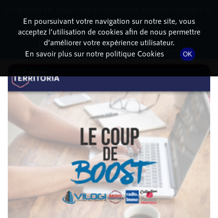
Cette radio est disponible en application android ! Appuyez ci-
RadioTerritoria
La radio des territoires
dessous pour l'installer.
En poursuivant votre navigation sur notre site, vous
acceptez l’utilisation de cookies afin de nous permettre
DÉTAILS DE L'ÉPISODE
Non merci
Télécharger l'application
d’améliorer votre expérience utilisateur.
En savoir plus sur notre politique Cookies
OK
6 mai 2021
à 9h34
, durée : 18 minutes