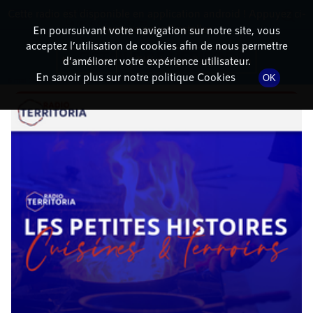
Cette radio est disponible en application android ! Appuyez ci-
RadioTerritoria
La radio des territoires
dessous pour l'installer.
En poursuivant votre navigation sur notre site, vous
acceptez l’utilisation de cookies afin de nous permettre
DÉTAILS DE L'ÉPISODE
Non merci
Télécharger l'application
d’améliorer votre expérience utilisateur.
En savoir plus sur notre politique Cookies
OK
6 mai 2021
à 10h04
, durée : 4 minutes