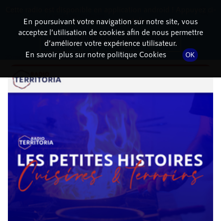
Cette radio est disponible en application android ! Appuyez ci-
RadioTerritoria
La radio des territoires
dessous pour l'installer.
En poursuivant votre navigation sur notre site, vous
acceptez l’utilisation de cookies afin de nous permettre
DÉTAILS DE L'ÉPISODE
Non merci
Télécharger l'application
d’améliorer votre expérience utilisateur.
En savoir plus sur notre politique Cookies
OK
20 mai 2021
à 10h04
, durée : 6 minutes