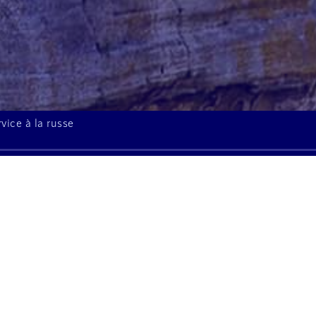
rvice à la russe
À l'écoute