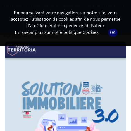
Cette radio est disponible en application android ! Appuyez ci-
RadioTerritoria
La radio des territoires
dessous pour l'installer.
En poursuivant votre navigation sur notre site, vous
acceptez l’utilisation de cookies afin de nous permettre
DÉTAILS DE L'ÉMISSION
Non merci
Télécharger l'application
d’améliorer votre expérience utilisateur.
En savoir plus sur notre politique Cookies
OK
7 mai 2021
à 14h42
, durée : 16 minutes