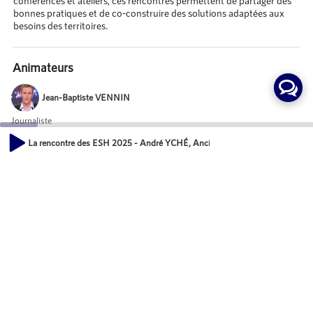
conférences et ateliers, ces rencontres permettent de partager des
bonnes pratiques et de co-construire des solutions adaptées aux
besoins des territoires.
Animateurs
Jean-Baptiste VENNIN
Journaliste
La rencontre des ESH 2025 - André YCHÉ, Ancien dirigeant de CDC Habita
00:00
Invités
09:14
André YCHÉ
Essayiste
Fondateur et ancien dirigeant de CDC HABITAT
Mot-Clés
Evénement