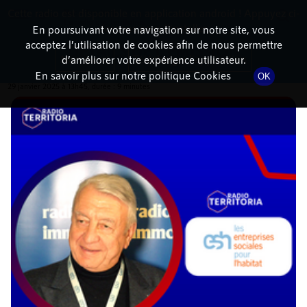
Cette radio est disponible en application android ! Appuyez ci-
RadioTerritoria
La radio des territoires
dessous pour l'installer.
En poursuivant votre navigation sur notre site, vous
acceptez l’utilisation de cookies afin de nous permettre
DÉTAILS DE L'ÉMISSION
Non merci
Télécharger l'application
d’améliorer votre expérience utilisateur.
En savoir plus sur notre politique Cookies
OK
29 janvier 2025
à 13h45
, durée : 9 minutes