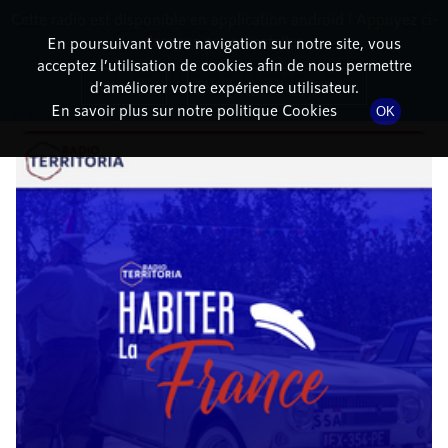
Cette radio est disponible en application android ! Appuyez ci-
RadioTerritoria
La radio des territoires
dessous pour l'installer.
En poursuivant votre navigation sur notre site, vous
acceptez l’utilisation de cookies afin de nous permettre
DÉTAILS DE L'ÉPISODE
Non merci
Télécharger l'application
d’améliorer votre expérience utilisateur.
En savoir plus sur notre politique Cookies
OK
24 mai 2021
à 14h02
, durée : 38 minutes