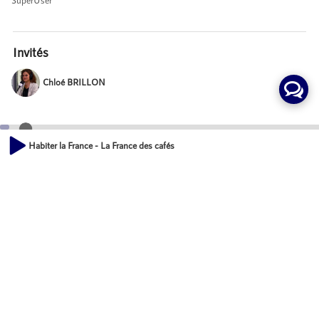
Invités
Chloé BRILLON
Pascal GILBERT
Habiter la France - La France des cafés
00:00
38:04
Xavier DENAMUR
Mot-Clés
Culture et Patrimoine