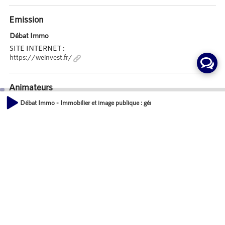
Emission
Débat Immo
SITE INTERNET :
https://weinvest.fr/
Animateurs
Débat Immo - Immobilier et image publique : gérer réputation, réseaux socia
Sylvain LEVY-VALENSI
00:00
Directeur associé, Groupe Territoria
01:08:43
Invités
Xavier BELVAUX
PDG, WE INVEST FRANCE