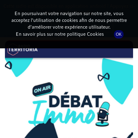
Cette radio est disponible en application android ! Appuyez ci-
RadioTerritoria
La radio des territoires
dessous pour l'installer.
En poursuivant votre navigation sur notre site, vous
acceptez l’utilisation de cookies afin de nous permettre
DÉTAILS DE L'ÉPISODE
Non merci
Télécharger l'application
d’améliorer votre expérience utilisateur.
En savoir plus sur notre politique Cookies
OK
15 septembre 2025
à 16h02
, durée : 1 heure