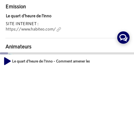
Emission
Le quart d'heure de l'inno
SITE INTERNET :
https://www.habiteo.com/
Animateurs
Jeanne MASSA
Le quart d'heure de l'inno - Comment amener les équipes à l'innovation imm
Co-fondatrice, HABITEO
00:00
Vice-présidente, FRENCH PROPTECH
20:35
Mot-Clés
Habitat
Actions