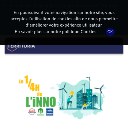
Cette radio est disponible en application android ! Appuyez ci-
RadioTerritoria
La radio des territoires
dessous pour l'installer.
En poursuivant votre navigation sur notre site, vous
acceptez l’utilisation de cookies afin de nous permettre
DÉTAILS DE L'ÉPISODE
Non merci
Télécharger l'application
d’améliorer votre expérience utilisateur.
En savoir plus sur notre politique Cookies
OK
25 juin 2021
à 14h22
, durée : 21 minutes