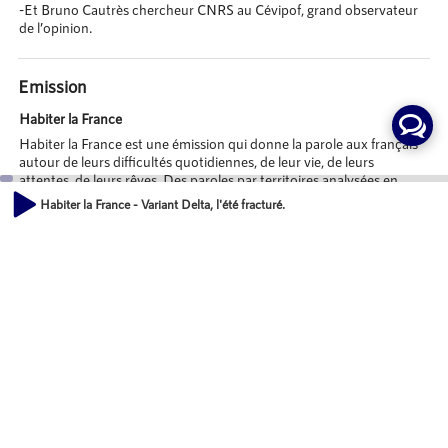
-Et Bruno Cautrès chercheur CNRS au Cévipof, grand observateur
de l’opinion.
Emission
Habiter la France
Habiter la France est une émission qui donne la parole aux français
autour de leurs difficultés quotidiennes, de leur vie, de leurs
attentes, de leurs rêves. Des paroles par territoires analysées en
plateau par des spécialistes, sociologues, anthropologues etc...
Habiter la France - Variant Delta, l'été fracturé.
00:00
Animateurs
40:07
saooti saooti
SuperUser
Invités