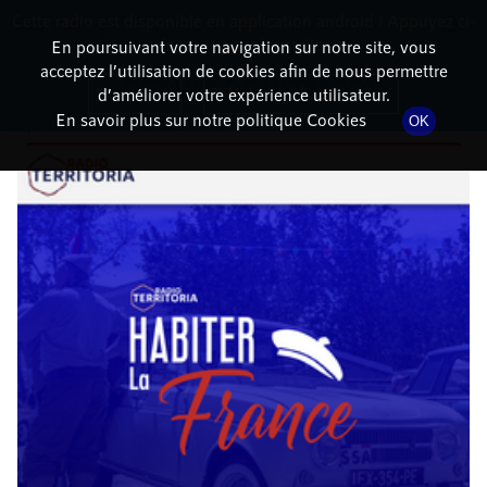
Cette radio est disponible en application android ! Appuyez ci-
RadioTerritoria
La radio des territoires
dessous pour l'installer.
En poursuivant votre navigation sur notre site, vous
acceptez l’utilisation de cookies afin de nous permettre
DÉTAILS DE L'ÉPISODE
Non merci
Télécharger l'application
d’améliorer votre expérience utilisateur.
En savoir plus sur notre politique Cookies
OK
26 juillet 2021
à 14h04
, durée : 40 minutes