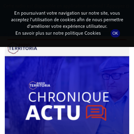
Cette radio est disponible en application android ! Appuyez ci-
RadioTerritoria
La radio des territoires
dessous pour l'installer.
En poursuivant votre navigation sur notre site, vous
acceptez l’utilisation de cookies afin de nous permettre
DÉTAILS DE L'ÉPISODE
Non merci
Télécharger l'application
d’améliorer votre expérience utilisateur.
En savoir plus sur notre politique Cookies
OK
30 juillet 2021
à 4h02
, durée : 2 minutes