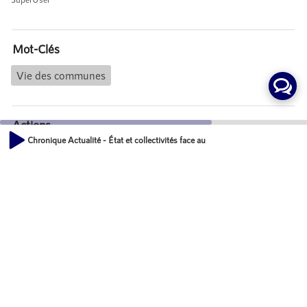
Mot-Clés
Vie des communes
Actions
Chronique Actualité - État et collectivités face au défi de la « sortie de crise"
Partager
00:00
01:29
Commentaires
Aucun commentaire posté pour le moment