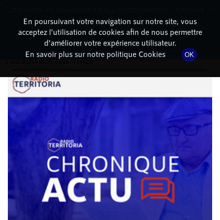
Cette radio est disponible en application android ! Appuyez ci-
RadioTerritoria
La radio des territoires
dessous pour l'installer.
En poursuivant votre navigation sur notre site, vous
acceptez l’utilisation de cookies afin de nous permettre
DÉTAILS DE L'ÉMISSION
Non merci
Télécharger l'application
d’améliorer votre expérience utilisateur.
En savoir plus sur notre politique Cookies
OK
2 août 2021
à 4h05
, durée : 1 minute