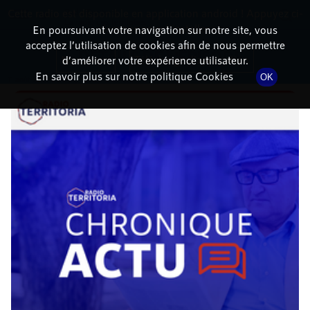
Cette radio est disponible en application android ! Appuyez ci-
RadioTerritoria
La radio des territoires
dessous pour l'installer.
En poursuivant votre navigation sur notre site, vous
acceptez l’utilisation de cookies afin de nous permettre
DÉTAILS DE L'ÉPISODE
Non merci
Télécharger l'application
d’améliorer votre expérience utilisateur.
En savoir plus sur notre politique Cookies
OK
11 août 2021
à 4h04
, durée : 1 minute