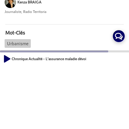
Kenza BRAIGA
Journaliste, Radio Territoria
Mot-Clés
Urbanisme
Chronique Actualité - L’assurance maladie dévoile une disparité vaccinale imp
Actions
00:00
01:20
Partager
Commentaires
Aucun commentaire posté pour le moment