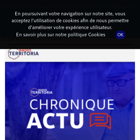
Cette radio est disponible en application android ! Appuyez ci-
RadioTerritoria
La radio des territoires
dessous pour l'installer.
En poursuivant votre navigation sur notre site, vous
acceptez l’utilisation de cookies afin de nous permettre
DÉTAILS DE L'ÉMISSION
Non merci
Télécharger l'application
d’améliorer votre expérience utilisateur.
En savoir plus sur notre politique Cookies
OK
12 août 2021
à 4h04
, durée : 2 minutes