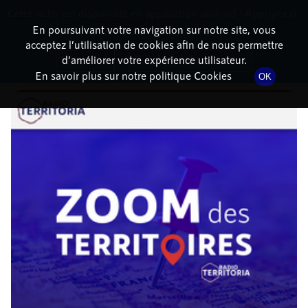
Cette radio est disponible en application android ! Appuyez ci-
RadioTerritoria
La radio des territoires
dessous pour l'installer.
En poursuivant votre navigation sur notre site, vous
acceptez l’utilisation de cookies afin de nous permettre
DÉTAILS DE L'ÉPISODE
Non merci
Télécharger l'application
d’améliorer votre expérience utilisateur.
En savoir plus sur notre politique Cookies
OK
13 août 2021
à 6h04
, durée : 8 minutes