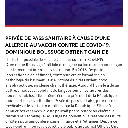
PRIVÉE DE PASS SANITAIRE À CAUSE D’UNE
ALLERGIE AU VACCIN CONTRE LE COVID-19,
DOMINIQUE BOUSSUGE OBTIENT GAIN DE
CAUSE, UN NOUVEAU DÉCRET LUI ACCORDE
Il lui est impossible de se faire vacciner contre le Covid-19.
Dominique Boussuge était loin d’imaginer ça lorsque son oncologue
UNE DÉROGATION
lui a fermement interdit la vaccination. En 2016, l’experte
internationale en bâtiment, conférencière et formatrice en
pathologie du bâtiment, a été victime d’un très violent choc
anaphylactique, en pleine chimiothérapie. Aujourd’hui, elle a dû se
battre, à nouveau, pendant de longues semaines, auprès des
pouvoirs publics. Elle a même écrit au président de la République
pour alerter sur sa situation. Privée de pass sanitaire, pour raisons
médicales, elle s’est dit « oubliée » par la République. Elle a dû
annuler ses vacances, elle ne pouvait pas se rendre au cinéma, au
restaurant. Dominique Boussuge ne pouvait plus réserver des nuits
d’hôtels pour ses conférences en France et à l’étranger. Depuis ce
week-end, un nouveau décret a été publié au Journal Officiel. Une