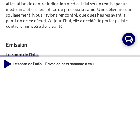
attestation de contre-indication médicale lui sera « remise par un
médecin » et elle fera office du précieux sésame. Une délivrance, un
soulagement. Nous l’avions rencontré, quelques heures avant la
parution de ce décret. Aujourd'hui, elle a décidé de porter plainte
contre le ministère de la Santé.
Emission
Le zoom de l'info
Le zoom de l'info - Privée de pass sanitaire à cause d’une allergie au vacci
Animateurs
00:00
07:50
Nicolas TARRADE
Journaliste, Radio Territoria
Invités
Dominique BOUSSUGE