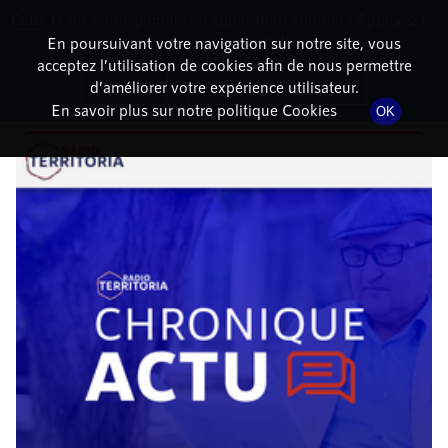
Cette radio est disponible en application android ! Appuyez ci-
RadioTerritoria
La radio des territoires
dessous pour l'installer.
En poursuivant votre navigation sur notre site, vous
acceptez l’utilisation de cookies afin de nous permettre
DÉTAILS DE L'ÉPISODE
Non merci
Télécharger l'application
d’améliorer votre expérience utilisateur.
En savoir plus sur notre politique Cookies
OK
16 août 2021
à 4h02
, durée : 3 minutes