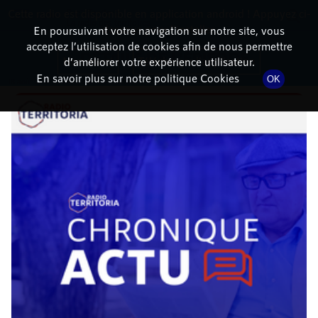
Cette radio est disponible en application android ! Appuyez ci-
RadioTerritoria
La radio des territoires
dessous pour l'installer.
En poursuivant votre navigation sur notre site, vous
acceptez l’utilisation de cookies afin de nous permettre
DÉTAILS DE L'ÉPISODE
Non merci
Télécharger l'application
d’améliorer votre expérience utilisateur.
En savoir plus sur notre politique Cookies
OK
18 août 2021
à 4h02
, durée : 3 minutes