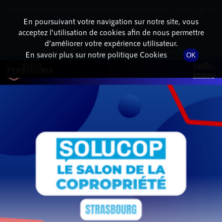
Cette radio est disponible en application android ! Appuyez ci-
RadioTerritoria
La radio des territoires
dessous pour l'installer.
En poursuivant votre navigation sur notre site, vous
acceptez l’utilisation de cookies afin de nous permettre
DÉTAIL DE L'ÉMISSION
Non merci
Télécharger l'application
d’améliorer votre expérience utilisateur.
En savoir plus sur notre politique Cookies
OK