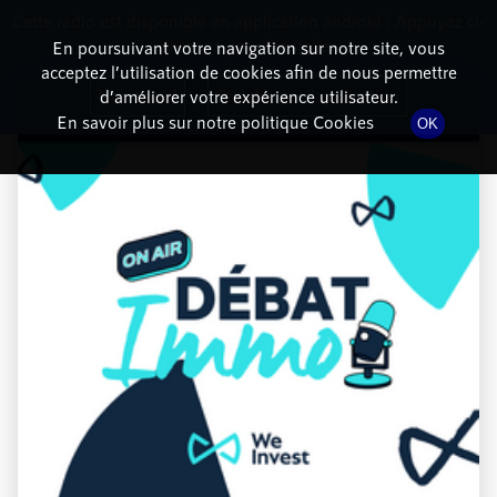
Cette radio est disponible en application android ! Appuyez ci-
RadioTerritoria
La radio des territoires
dessous pour l'installer.
En poursuivant votre navigation sur notre site, vous
acceptez l’utilisation de cookies afin de nous permettre
Non merci
Télécharger l'application
d’améliorer votre expérience utilisateur.
En savoir plus sur notre politique Cookies
OK