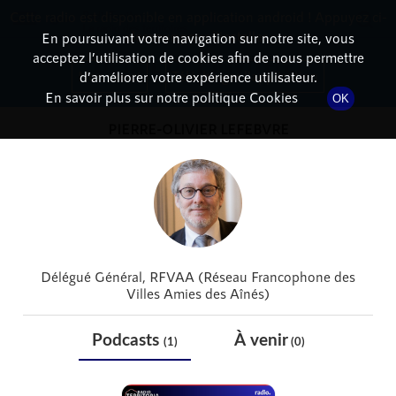
Cette radio est disponible en application android ! Appuyez ci-
RadioTerritoria
La radio des territoires
dessous pour l'installer.
En poursuivant votre navigation sur notre site, vous
acceptez l’utilisation de cookies afin de nous permettre
DÉTAIL DE L'INVITÉ(E)
Non merci
Télécharger l'application
d’améliorer votre expérience utilisateur.
En savoir plus sur notre politique Cookies
OK
PIERRE-OLIVIER LEFEBVRE
Délégué Général, RFVAA (Réseau Francophone des
Villes Amies des Aînés)
Podcasts
À venir
(1)
(0)