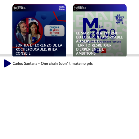
LE SIAP, LA PLATEFORME
DU LOGEMENT ABORDABLE
AU SERVICE DES
SOPHIA ET LORENZO DE LA
TERRITOIRESRETOUR
ROCHEFOUCAULD, RHEA
D'EXPÉRIENCE ET
CONSEIL
AMBITIONS
Carlos Santana - One chain (don´t make no priso
POLLUANTS : DE LA
NOUVEAUX RISQUES :
TOITURE AUX FONDATIONS,
QUELLES ASSURANCES
COMMENT SÉCURISER VOS
POUR NOS ENTREPRISES ?
ACTIFS IMMOBILIER ?