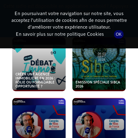
Cette radio est disponible en application android ! Appuyez ci-
RadioTerritoria
La radio des territoires
dessous pour l'installer.
En poursuivant votre navigation sur notre site, vous
acceptez l’utilisation de cookies afin de nous permettre
PODCASTS
Non merci
Télécharger l'application
d’améliorer votre expérience utilisateur.
En savoir plus sur notre politique Cookies
OK
CRÉER UNE AGENCE
IMMOBILIÈRE EN 2026 :
FOLIE OU FORMIDABLE
EMISSION SPÉCIALE SIBCA
OPPORTUNITÉ ?
2026