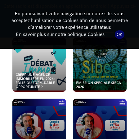
Cette radio est disponible en application android ! Appuyez ci-
RadioTerritoria
La radio des territoires
dessous pour l'installer.
En poursuivant votre navigation sur notre site, vous
acceptez l’utilisation de cookies afin de nous permettre
PODCASTS
Non merci
Télécharger l'application
d’améliorer votre expérience utilisateur.
En savoir plus sur notre politique Cookies
OK
CRÉER UNE AGENCE
IMMOBILIÈRE EN 2026 :
FOLIE OU FORMIDABLE
EMISSION SPÉCIALE SIBCA
OPPORTUNITÉ ?
2026