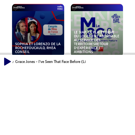
LE SIAP, LA PLATEFORME
DU LOGEMENT ABORDABLE
AU SERVICE DES
SOPHIA ET LORENZO DE LA
TERRITOIRESRETOUR
ROCHEFOUCAULD, RHEA
D'EXPÉRIENCE ET
CONSEIL
AMBITIONS
♪ Grace Jones - I've Seen That Face Before (Li
POLLUANTS : DE LA
NOUVEAUX RISQUES :
TOITURE AUX FONDATIONS,
QUELLES ASSURANCES
COMMENT SÉCURISER VOS
POUR NOS ENTREPRISES ?
ACTIFS IMMOBILIER ?