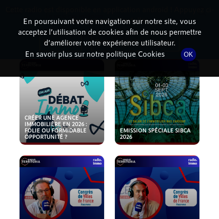
Cette radio est disponible en application android ! Appuyez ci-
RadioTerritoria
La radio des territoires
dessous pour l'installer.
En poursuivant votre navigation sur notre site, vous
acceptez l’utilisation de cookies afin de nous permettre
PODCASTS
Non merci
Télécharger l'application
d’améliorer votre expérience utilisateur.
En savoir plus sur notre politique Cookies
OK
CRÉER UNE AGENCE
IMMOBILIÈRE EN 2026 :
FOLIE OU FORMIDABLE
EMISSION SPÉCIALE SIBCA
OPPORTUNITÉ ?
2026