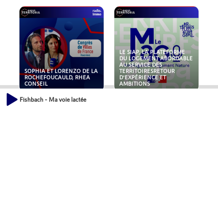
LE SIAP, LA PLATEFORME
DU LOGEMENT ABORDABLE
AU SERVICE DES
SOPHIA ET LORENZO DE LA
TERRITOIRESRETOUR
ROCHEFOUCAULD, RHEA
D'EXPÉRIENCE ET
CONSEIL
AMBITIONS
Fishbach - Ma voie lactée
POLLUANTS : DE LA
NOUVEAUX RISQUES :
TOITURE AUX FONDATIONS,
QUELLES ASSURANCES
COMMENT SÉCURISER VOS
POUR NOS ENTREPRISES ?
ACTIFS IMMOBILIER ?