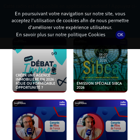
Cette radio est disponible en application android ! Appuyez ci-
RadioTerritoria
La radio des territoires
dessous pour l'installer.
En poursuivant votre navigation sur notre site, vous
acceptez l’utilisation de cookies afin de nous permettre
PODCASTS
Non merci
Télécharger l'application
d’améliorer votre expérience utilisateur.
En savoir plus sur notre politique Cookies
OK
CRÉER UNE AGENCE
IMMOBILIÈRE EN 2026 :
FOLIE OU FORMIDABLE
EMISSION SPÉCIALE SIBCA
OPPORTUNITÉ ?
2026