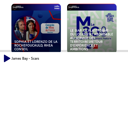
LE SIAP, LA PLATEFORME
DU LOGEMENT ABORDABLE
AU SERVICE DES
SOPHIA ET LORENZO DE LA
TERRITOIRESRETOUR
ROCHEFOUCAULD, RHEA
D'EXPÉRIENCE ET
CONSEIL
AMBITIONS
James Bay - Scars
POLLUANTS : DE LA
NOUVEAUX RISQUES :
TOITURE AUX FONDATIONS,
QUELLES ASSURANCES
COMMENT SÉCURISER VOS
POUR NOS ENTREPRISES ?
ACTIFS IMMOBILIER ?