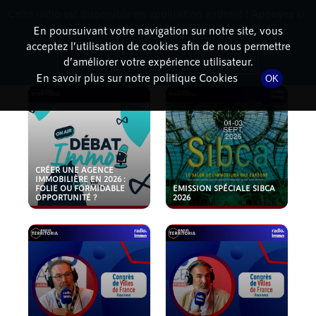
Cette radio est disponible en application android ! Appuyez ci-
RadioTerritoria
La radio des territoires
dessous pour l'installer.
En poursuivant votre navigation sur notre site, vous
acceptez l’utilisation de cookies afin de nous permettre
PODCASTS
Non merci
Télécharger l'application
d’améliorer votre expérience utilisateur.
En savoir plus sur notre politique Cookies
OK
CRÉER UNE AGENCE
IMMOBILIÈRE EN 2026 :
FOLIE OU FORMIDABLE
EMISSION SPÉCIALE SIBCA
OPPORTUNITÉ ?
2026