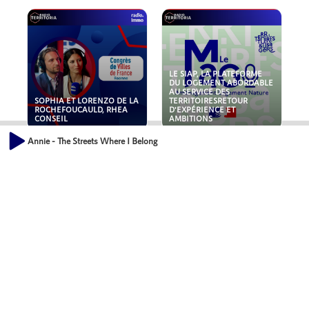
LE SIAP, LA PLATEFORME
DU LOGEMENT ABORDABLE
AU SERVICE DES
SOPHIA ET LORENZO DE LA
TERRITOIRESRETOUR
ROCHEFOUCAULD, RHEA
D'EXPÉRIENCE ET
CONSEIL
AMBITIONS
Annie - The Streets Where I Belong
POLLUANTS : DE LA
NOUVEAUX RISQUES :
TOITURE AUX FONDATIONS,
QUELLES ASSURANCES
COMMENT SÉCURISER VOS
POUR NOS ENTREPRISES ?
ACTIFS IMMOBILIER ?