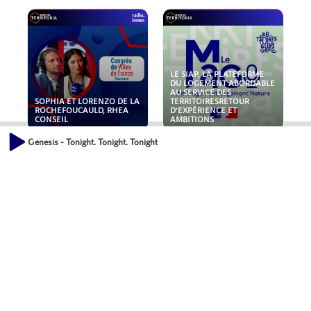
LE SIAP, LA PLATEFORME
DU LOGEMENT ABORDABLE
AU SERVICE DES
SOPHIA ET LORENZO DE LA
TERRITOIRESRETOUR
ROCHEFOUCAULD, RHEA
D'EXPÉRIENCE ET
CONSEIL
AMBITIONS
Genesis - Tonight. Tonight. Tonight
POLLUANTS : DE LA
NOUVEAUX RISQUES :
TOITURE AUX FONDATIONS,
QUELLES ASSURANCES
COMMENT SÉCURISER VOS
POUR NOS ENTREPRISES ?
ACTIFS IMMOBILIER ?