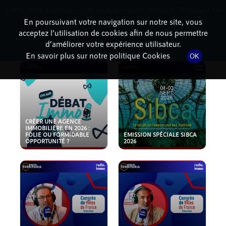
Cette radio est disponible en application android ! Appuyez ci-
RadioTerritoria
La radio des territoires
dessous pour l'installer.
En poursuivant votre navigation sur notre site, vous
acceptez l’utilisation de cookies afin de nous permettre
PODCASTS
Non merci
Télécharger l'application
d’améliorer votre expérience utilisateur.
En savoir plus sur notre politique Cookies
OK
CRÉER UNE AGENCE
IMMOBILIÈRE EN 2026 :
FOLIE OU FORMIDABLE
EMISSION SPÉCIALE SIBCA
OPPORTUNITÉ ?
2026