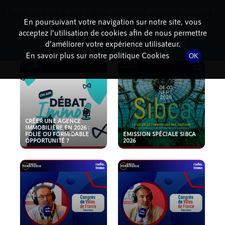
Cette radio est disponible en application android ! Appuyez ci-
RadioTerritoria
La radio des territoires
dessous pour l'installer.
En poursuivant votre navigation sur notre site, vous
acceptez l’utilisation de cookies afin de nous permettre
PODCASTS
Non merci
Télécharger l'application
d’améliorer votre expérience utilisateur.
En savoir plus sur notre politique Cookies
OK
CRÉER UNE AGENCE
IMMOBILIÈRE EN 2026 :
FOLIE OU FORMIDABLE
EMISSION SPÉCIALE SIBCA
OPPORTUNITÉ ?
2026