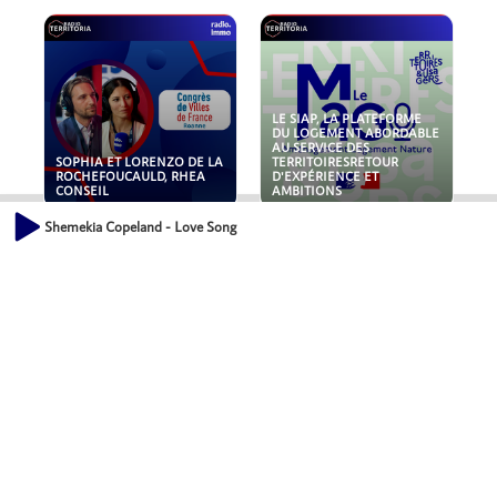
LE SIAP, LA PLATEFORME
DU LOGEMENT ABORDABLE
AU SERVICE DES
SOPHIA ET LORENZO DE LA
TERRITOIRESRETOUR
ROCHEFOUCAULD, RHEA
D'EXPÉRIENCE ET
CONSEIL
AMBITIONS
Shemekia Copeland - Love Song
POLLUANTS : DE LA
NOUVEAUX RISQUES :
TOITURE AUX FONDATIONS,
QUELLES ASSURANCES
COMMENT SÉCURISER VOS
POUR NOS ENTREPRISES ?
ACTIFS IMMOBILIER ?