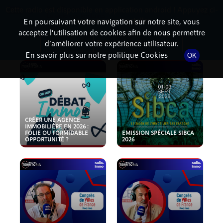
Cette radio est disponible en application android ! Appuyez ci-
RadioTerritoria
La radio des territoires
dessous pour l'installer.
En poursuivant votre navigation sur notre site, vous
acceptez l’utilisation de cookies afin de nous permettre
PODCASTS
Non merci
Télécharger l'application
d’améliorer votre expérience utilisateur.
En savoir plus sur notre politique Cookies
OK
CRÉER UNE AGENCE
IMMOBILIÈRE EN 2026 :
FOLIE OU FORMIDABLE
EMISSION SPÉCIALE SIBCA
OPPORTUNITÉ ?
2026