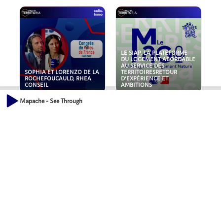
LE SIAP, LA PLATEFORME
DU LOGEMENT ABORDABLE
AU SERVICE DES
SOPHIA ET LORENZO DE LA
TERRITOIRESRETOUR
ROCHEFOUCAULD, RHEA
D'EXPÉRIENCE ET
CONSEIL
AMBITIONS
Mapache - See Through
POLLUANTS : DE LA
NOUVEAUX RISQUES :
TOITURE AUX FONDATIONS,
QUELLES ASSURANCES
COMMENT SÉCURISER VOS
POUR NOS ENTREPRISES ?
ACTIFS IMMOBILIER ?