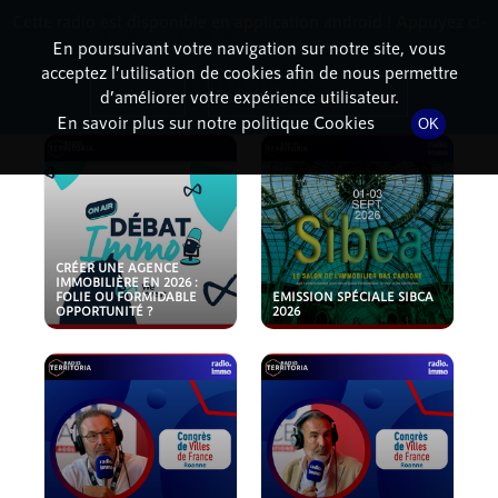
Cette radio est disponible en application android ! Appuyez ci-
RadioTerritoria
La radio des territoires
dessous pour l'installer.
En poursuivant votre navigation sur notre site, vous
acceptez l’utilisation de cookies afin de nous permettre
PODCASTS
Non merci
Télécharger l'application
d’améliorer votre expérience utilisateur.
En savoir plus sur notre politique Cookies
OK
CRÉER UNE AGENCE
IMMOBILIÈRE EN 2026 :
FOLIE OU FORMIDABLE
EMISSION SPÉCIALE SIBCA
OPPORTUNITÉ ?
2026