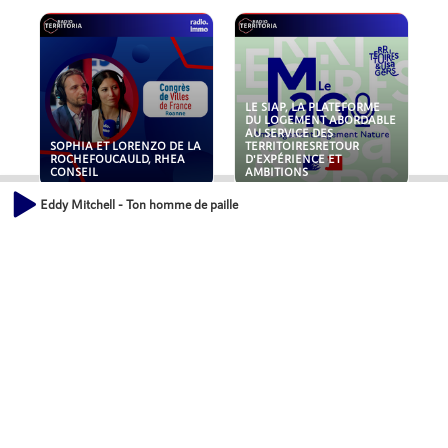
LE SIAP, LA PLATEFORME
DU LOGEMENT ABORDABLE
AU SERVICE DES
SOPHIA ET LORENZO DE LA
TERRITOIRESRETOUR
ROCHEFOUCAULD, RHEA
D'EXPÉRIENCE ET
CONSEIL
AMBITIONS
Eddy Mitchell - Ton homme de paille
POLLUANTS : DE LA
NOUVEAUX RISQUES :
TOITURE AUX FONDATIONS,
QUELLES ASSURANCES
COMMENT SÉCURISER VOS
POUR NOS ENTREPRISES ?
ACTIFS IMMOBILIER ?