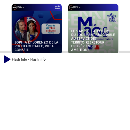
LE SIAP, LA PLATEFORME
DU LOGEMENT ABORDABLE
AU SERVICE DES
SOPHIA ET LORENZO DE LA
TERRITOIRESRETOUR
ROCHEFOUCAULD, RHEA
D'EXPÉRIENCE ET
CONSEIL
AMBITIONS
Flash info - Flash info
POLLUANTS : DE LA
NOUVEAUX RISQUES :
TOITURE AUX FONDATIONS,
QUELLES ASSURANCES
COMMENT SÉCURISER VOS
POUR NOS ENTREPRISES ?
ACTIFS IMMOBILIER ?