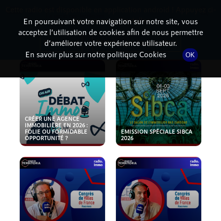
Cette radio est disponible en application android ! Appuyez ci-
RadioTerritoria
La radio des territoires
dessous pour l'installer.
En poursuivant votre navigation sur notre site, vous
acceptez l’utilisation de cookies afin de nous permettre
PODCASTS
Non merci
Télécharger l'application
d’améliorer votre expérience utilisateur.
En savoir plus sur notre politique Cookies
OK
CRÉER UNE AGENCE
IMMOBILIÈRE EN 2026 :
FOLIE OU FORMIDABLE
EMISSION SPÉCIALE SIBCA
OPPORTUNITÉ ?
2026