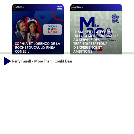
LE SIAP, LA PLATEFORME
DU LOGEMENT ABORDABLE
AU SERVICE DES
SOPHIA ET LORENZO DE LA
TERRITOIRESRETOUR
ROCHEFOUCAULD, RHEA
D'EXPÉRIENCE ET
CONSEIL
AMBITIONS
Perry Farrell - More Than I Could Bear
POLLUANTS : DE LA
NOUVEAUX RISQUES :
TOITURE AUX FONDATIONS,
QUELLES ASSURANCES
COMMENT SÉCURISER VOS
POUR NOS ENTREPRISES ?
ACTIFS IMMOBILIER ?