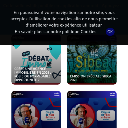
Cette radio est disponible en application android ! Appuyez ci-
RadioTerritoria
La radio des territoires
dessous pour l'installer.
En poursuivant votre navigation sur notre site, vous
acceptez l’utilisation de cookies afin de nous permettre
PODCASTS
Non merci
Télécharger l'application
d’améliorer votre expérience utilisateur.
En savoir plus sur notre politique Cookies
OK
CRÉER UNE AGENCE
IMMOBILIÈRE EN 2026 :
FOLIE OU FORMIDABLE
EMISSION SPÉCIALE SIBCA
OPPORTUNITÉ ?
2026