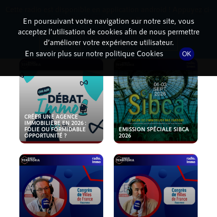
Cette radio est disponible en application android ! Appuyez ci-
RadioTerritoria
La radio des territoires
dessous pour l'installer.
En poursuivant votre navigation sur notre site, vous
acceptez l’utilisation de cookies afin de nous permettre
PODCASTS
Non merci
Télécharger l'application
d’améliorer votre expérience utilisateur.
En savoir plus sur notre politique Cookies
OK
CRÉER UNE AGENCE
IMMOBILIÈRE EN 2026 :
FOLIE OU FORMIDABLE
EMISSION SPÉCIALE SIBCA
OPPORTUNITÉ ?
2026