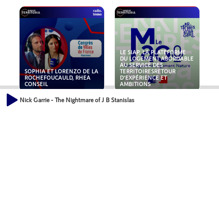
LE SIAP, LA PLATEFORME
DU LOGEMENT ABORDABLE
AU SERVICE DES
SOPHIA ET LORENZO DE LA
TERRITOIRESRETOUR
ROCHEFOUCAULD, RHEA
D'EXPÉRIENCE ET
CONSEIL
AMBITIONS
Nick Garrie - The Nightmare of J B Stanislas
POLLUANTS : DE LA
NOUVEAUX RISQUES :
TOITURE AUX FONDATIONS,
QUELLES ASSURANCES
COMMENT SÉCURISER VOS
POUR NOS ENTREPRISES ?
ACTIFS IMMOBILIER ?