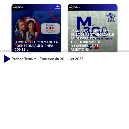
LE SIAP, LA PLATEFORME
DU LOGEMENT ABORDABLE
AU SERVICE DES
SOPHIA ET LORENZO DE LA
TERRITOIRESRETOUR
ROCHEFOUCAULD, RHEA
D'EXPÉRIENCE ET
CONSEIL
AMBITIONS
Parlons Tertiaire - Emission du 20 Juillet 2022
POLLUANTS : DE LA
NOUVEAUX RISQUES :
TOITURE AUX FONDATIONS,
QUELLES ASSURANCES
COMMENT SÉCURISER VOS
POUR NOS ENTREPRISES ?
ACTIFS IMMOBILIER ?