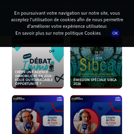
Cette radio est disponible en application android ! Appuyez ci-
RadioTerritoria
La radio des territoires
dessous pour l'installer.
En poursuivant votre navigation sur notre site, vous
acceptez l’utilisation de cookies afin de nous permettre
PODCASTS
Non merci
Télécharger l'application
d’améliorer votre expérience utilisateur.
En savoir plus sur notre politique Cookies
OK
CRÉER UNE AGENCE
IMMOBILIÈRE EN 2026 :
FOLIE OU FORMIDABLE
EMISSION SPÉCIALE SIBCA
OPPORTUNITÉ ?
2026